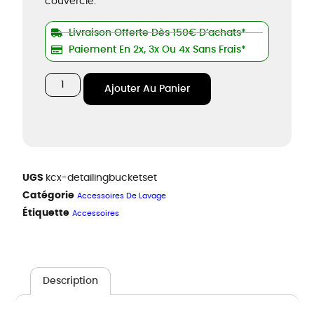
couvercle.
Livraison Offerte Dès 150€ D’achats*
Paiement En 2x, 3x Ou 4x Sans Frais*
Ajouter Au Panier
UGS
kcx-detailingbucketset
Catégorie
Accessoires De Lavage
Étiquette
Accessoires
Description