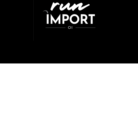
Nos Produits
Liens Rapide
Intérieur
Compte Pro
Extérieur
Contact
Polissage & Lustrage
Mentions Légale
Accessoires
CGV